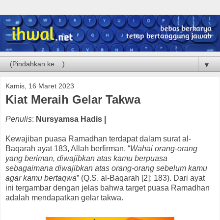
▼
Kamis, 16 Maret 2023
Kiat Meraih Gelar Takwa
Penulis
:
Nursyamsa Hadis |
Kewajiban puasa Ramadhan terdapat dalam surat al-
Baqarah ayat 183, Allah berfirman, “
Wahai orang-orang
yang beriman, diwajibkan atas kamu berpuasa
sebagaimana diwajibkan atas orang-orang sebelum kamu
agar kamu bertaqwa
” (Q.S. al-Baqarah [2]: 183). Dari ayat
ini tergambar dengan jelas bahwa target puasa Ramadhan
adalah mendapatkan gelar takwa.