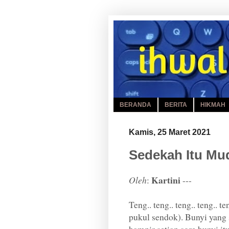
BERANDA
BERITA
HIKMAH
Kamis, 25 Maret 2021
Sedekah Itu Mu
Kartini
Oleh
:
---
Teng.. teng.. teng.. teng.. 
pukul sendok). Bunyi yang s