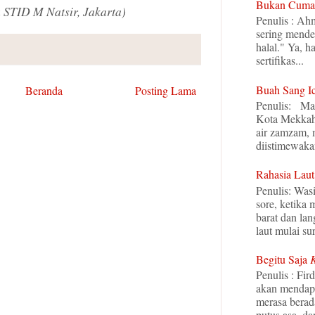
Bukan Cuma 
 STID M Natsir, Jakarta)
Penulis : Ah
sering mende
halal." Ya, h
sertifikas...
Buah Sang I
Beranda
Posting Lama
Penulis: Mal
Kota Mekkah
air zamzam,
diistimewaka
Rahasia Laut
Penulis: Was
sore, ketika
barat dan la
laut mulai sur
Begitu Saja
Penulis : Fir
akan mendapat
merasa berada
putus asa, dan