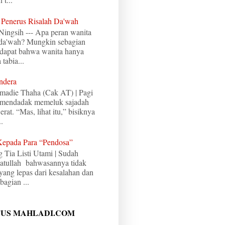
 Penerus Risalah Da'wah
 Ningsih --- Apa peran wanita
 da'wah? Mungkin sebagian
dapat bahwa wanita hanya
tabia...
ndera
madie Thaha (Cak AT) | Pagi
aya mendadak memeluk sajadah
erat. “Mas, lihat itu,” bisiknya
.
Kepada Para “Pendosa”
g Tia Listi Utami | Sudah
atullah bahwasannya tidak
yang lepas dari kesalahan dan
bagian ...
TUS MAHLADI.COM