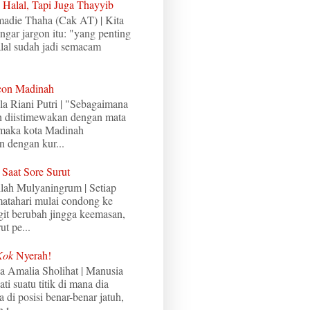
Halal, Tapi Juga Thayyib
madie Thaha (Cak AT) | Kita
ngar jargon itu: "yang penting
alal sudah jadi semacam
con Madinah
a Riani Putri | "Sebagaimana
 diistimewakan dengan mata
 maka kota Madinah
n dengan kur...
 Saat Sore Surut
ilah Mulyaningrum | Setiap
 matahari mulai condong ke
ngit berubah jingga keemasan,
ut pe...
Kok
Nyerah!
da Amalia Sholihat | Manusia
i suatu titik di mana dia
 di posisi benar-benar jatuh,
 t...