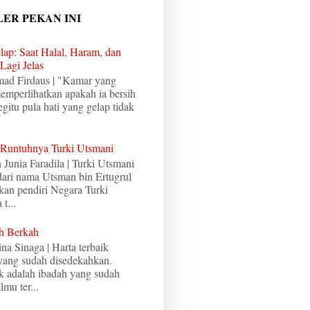
LER PEKAN INI
lap: Saat Halal, Haram, dan
Lagi Jelas
mad Firdaus | "Kamar yang
memperlihatkan apakah ia bersih
egitu pula hati yang gelap tidak
 Runtuhnya Turki Utsmani
n Junia Faradila | Turki Utsmani
 dari nama Utsman bin Ertugrul
an pendiri Negara Turki
t...
h Berkah
ina Sinaga | Harta terbaik
 yang sudah disedekahkan.
ik adalah ibadah yang sudah
lmu ter...