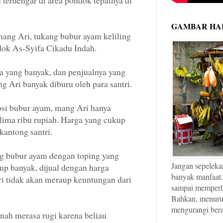
u terdengar di area pondok tepatnya di
GAMBAR HAR
ang Ari, tukang bubur ayam keliling
dok As-Syifa Cikadu Indah.
a yang banyak, dan penjualnya yang
 Ari banyak diburu oleh para santri.
si bubur ayam, mang Ari hanya
lima ribu rupiah. Harga yang cukup
kantong santri.
ng bubur ayam dengan toping yang
Jangan sepeleka
up banyak, dijual dengan harga
banyak manfaat.
 tidak akan meraup keuntungan dari
sampai memperl
Bahkan, menurut 
mengurangi bera
nah merasa rugi karena beliau