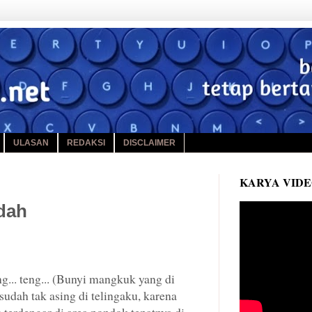
ULASAN
REDAKSI
DISCLAIMER
KARYA VID
dah
teng... teng... (Bunyi mangkuk yang di
udah tak asing di telingaku, karena