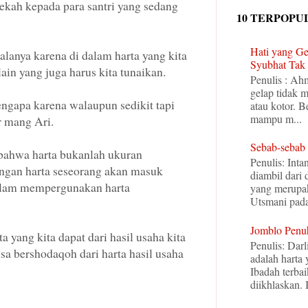
ekah kepada para santri yang sedang
10 TERPOPU
Hati yang Ge
alanya karena di dalam harta yang kita
Syubhat Tak 
ain yang juga harus kita tunaikan.
Penulis : Ah
gelap tidak 
ngapa karena walaupun sedikit tapi
atau kotor. B
mampu m...
r mang Ari.
Sebab-sebab
 bahwa harta bukanlah ukuran
Penulis: Inta
ngan harta seseorang akan masuk
diambil dari
dalam mempergunakan harta
yang merupak
Utsmani pada 
Jomblo Penu
 yang kita dapat dari hasil usaha kita
Penulis: Darl
isa bershodaqoh dari harta hasil usaha
adalah harta
Ibadah terba
diikhlaskan. I