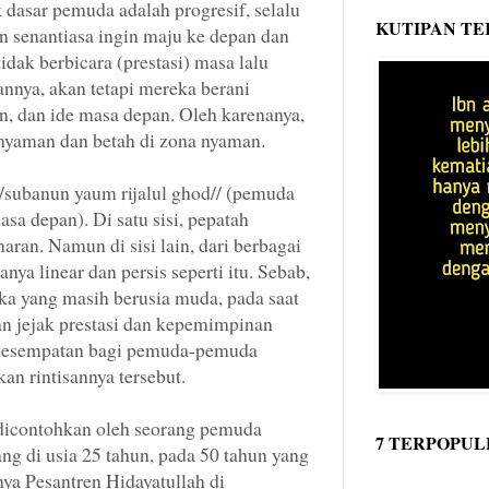
k dasar pemuda adalah progresif, selalu
KUTIPAN TE
 senantiasa ingin maju ke depan dan
dak berbicara (prestasi) masa lalu
nnya, akan tetapi mereka berani
n, dan ide masa depan. Oleh karenanya,
nyaman dan betah di zona nyaman.
/subanun yaum rijalul ghod// (pemuda
sa depan). Di satu sisi, pepatah
ran. Namun di sisi lain, dari berbagai
anya linear dan persis seperti itu. Sebab,
eka yang masih berusia muda, pada saat
n jejak prestasi dan kepemimpinan
esempatan bagi pemuda-pemuda
an rintisannya tersebut.
 dicontohkan oleh seorang pemuda
7 TERPOPUL
g di usia 25 tahun, pada 50 tahun yang
inya Pesantren Hidayatullah di