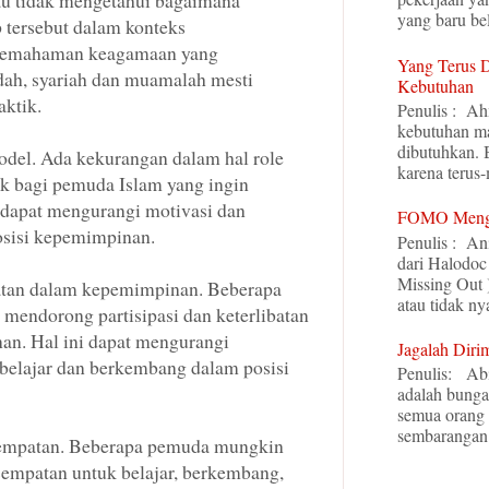
au tidak mengetahui bagaimana
yang baru bel
 tersebut dalam konteks
pemahaman keagamaan yang
Yang Terus 
dah, syariah dan muamalah mesti
Kebutuhan
aktik.
Penulis : Ah
kebutuhan ma
dibutuhkan. 
odel. Ada kekurangan dalam hal role
karena terus-
ik bagi pemuda Islam yang ingin
 dapat mengurangi motivasi dan
FOMO Menge
osisi kepemimpinan.
Penulis : An
dari Halodoc
Missing Out )
batan dalam kepemimpinan. Beberapa
atau tidak nya
mendorong partisipasi dan keterlibatan
n. Hal ini dapat mengurangi
Jagalah Dir
elajar dan berkembang dalam posisi
Penulis: Ab
adalah bunga
semua orang
sembarangan.
sempatan. Beberapa pemuda mungkin
sempatan untuk belajar, berkembang,