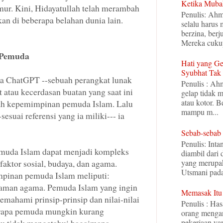
Ketika Mub
ur. Kini, Hidayatullah telah merambah
Penulis: Ahm
kan di beberapa belahan dunia lain.
selalu harus
berzina, ber
Mereka cuku
 Pemuda
Hati yang Ge
Syubhat Tak 
a ChatGPT --sebuah perangkat lunak
Penulis : Ah
ent atau kecerdasan buatan yang saat ini
gelap tidak 
atau kotor. B
alah kepemimpinan pemuda Islam. Lalu
mampu m...
sesuai referensi yang ia miliki--- ia
:
Sebab-sebab
Penulis: Inta
uda Islam dapat menjadi kompleks
diambil dari
yang merupak
aktor sosial, budaya, dan agama.
Utsmani pada 
pinan pemuda Islam meliputi:
aman agama. Pemuda Islam yang ingin
Memasak It
mahami prinsip-prinsip dan nilai-nilai
Penulis : Ha
rapa pemuda mungkin kurang
orang menga
pekerjaan yan