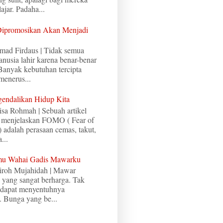
ajar. Padaha...
Dipromosikan Akan Menjadi
mad Firdaus | Tidak semua
nusia lahir karena benar-benar
Banyak kebutuhan tercipta
menerus...
ndalikan Hidup Kita
isa Rohmah | Sebuah artikel
 menjelaskan FOMO ( Fear of
 adalah perasaan cemas, takut,
...
imu Wahai Gadis Mawarku
iroh Mujahidah | Mawar
 yang sangat berharga. Tak
 dapat menyentuhnya
 Bunga yang be...