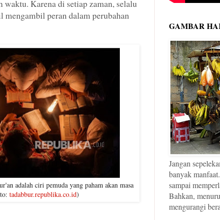
n waktu. Karena di setiap zaman, selalu
l mengambil peran dalam perubahan
GAMBAR HAR
Jangan sepeleka
banyak manfaat.
sampai memperl
ur'an adalah ciri pemuda yang paham akan masa
oto:
tadabbur.republika.co.id
)
Bahkan, menurut 
mengurangi bera