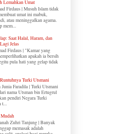
ah Lemahkan Umat
ad Firdaus | Musuh Islam tidak
 membuat umat ini mabuk,
judi, atau meninggalkan agama.
p mem...
lap: Saat Halal, Haram, dan
Lagi Jelas
mad Firdaus | "Kamar yang
memperlihatkan apakah ia bersih
egitu pula hati yang gelap tidak
 Runtuhnya Turki Utsmani
n Junia Faradila | Turki Utsmani
 dari nama Utsman bin Ertugrul
an pendiri Negara Turki
t...
u Mudah
sanah Zuhri Tanjung | Banyak
nggap memasak adalah
g sulit, apalagi bagi mereka