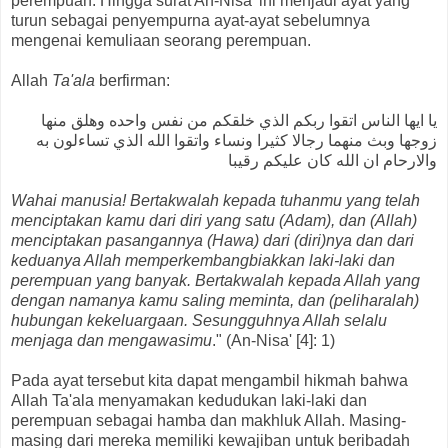
perempuan. Hingga surat An-Nisa' ini menjadi ayat yang
turun sebagai penyempurna ayat-ayat sebelumnya
mengenai kemuliaan seorang perempuan.
Allah
Ta'ala
berfirman:
يا ايها الناس اتقوا ربكم الذي خلقكم من نفس واحده وهلق منها
زوجها وبث منهما رجالا كثيرا ونساء واتقوا الله الذي تساءلون به
والارحام ان الله كان عليكم رقيبا
Wahai manusia! Bertakwalah kepada tuhanmu yang telah
menciptakan kamu dari diri yang satu (Adam), dan (Allah)
menciptakan pasangannya (Hawa) dari (diri)nya dan dari
keduanya Allah memperkembangbiakkan laki-laki dan
perempuan yang banyak. Bertakwalah kepada Allah yang
dengan namanya kamu saling meminta, dan (peliharalah)
hubungan kekeluargaan. Sesungguhnya Allah selalu
menjaga dan mengawasimu
." (An-Nisa' [4]: 1)
Pada ayat tersebut kita dapat mengambil hikmah bahwa
Allah Ta'ala menyamakan kedudukan laki-laki dan
perempuan sebagai hamba dan makhluk Allah. Masing-
masing dari mereka memiliki kewajiban untuk beribadah