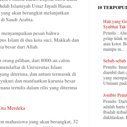
ah Islamiyah Ustaz Jayadi Hasan,
10 TERPOPU
 yang akan berangkat melanjutkan
 di Saudi Arabia.
Hati yang Ge
Syubhat Tak 
i menyampaikan pesan bahwa
Penulis : Ah
gelap tidak 
pus Islam di dua kota suci, Makkah dan
atau kotor. B
a besar dari Allah.
mampu m...
orang pilihan, dari 8000-an calon
Sebab-sebab
endaftar di Universitas Islam
Penulis: Inta
diambil dari
ang diterima, dan antum termasuk di
yang merupak
syukuri dan manfaatkan karunia besar
Utsmani pada 
mana tertulis dalam rilis yang diterima
Jomblo Penu
Penulis: Darl
adalah harta
ita Merdeka
Ibadah terba
diikhlaskan. I
lon mahasiswa yang akan berangkat, 32