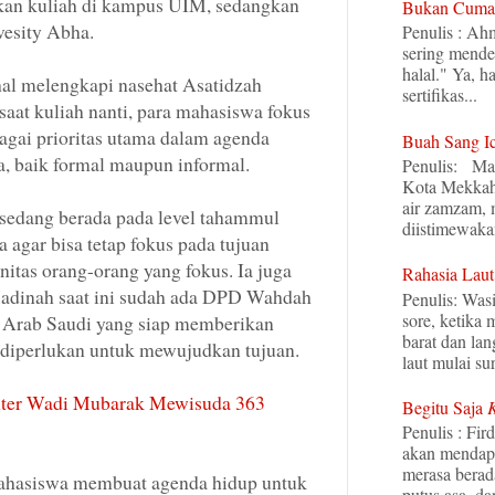
tkan kuliah di kampus UIM, sedangkan
Bukan Cuma 
ivesity Abha.
Penulis : Ah
sering mende
halal." Ya, h
hal melengkapi nasehat Asatidzah
sertifikas...
saat kuliah nanti, para mahasiswa fokus
agai prioritas utama dalam agenda
Buah Sang I
a, baik formal maupun informal.
Penulis: Mal
Kota Mekkah
air zamzam,
 sedang berada pada level tahammul
diistimewaka
ra agar bisa tetap fokus pada tujuan
tas orang-orang yang fokus. Ia juga
Rahasia Laut
dinah saat ini sudah ada DPD Wahdah
Penulis: Was
sore, ketika
 Arab Saudi yang siap memberikan
barat dan la
 diperlukan untuk mewujudkan tujuan.
laut mulai sur
nter Wadi Mubarak Mewisuda 363
Begitu Saja
Penulis : Fir
akan mendapat
merasa berada
mahasiswa membuat agenda hidup untuk
putus asa, dan