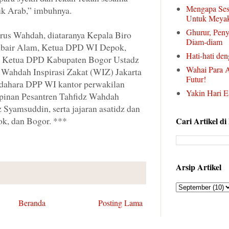
Mengapa Ses
uk Arab,” imbuhnya.
Untuk Meyak
Ghurur, Peny
urus Wahdah, diataranya Kepala Biro
Diam-diam
bair Alam, Ketua DPD WI Depok,
Hati-hati deng
n, Ketua DPD Kabupaten Bogor Ustadz
Wahai Para A
hdah Inspirasi Zakat (WIZ) Jakarta
Futur!
dahara DPP WI kantor perwakilan
Yakin Hari E
mpinan Pesantren Tahfidz Wahdah
 Syamsuddin, serta jajaran asatidz dan
k, dan Bogor. ***
Cari Artikel di
Arsip Artikel
Beranda
Posting Lama