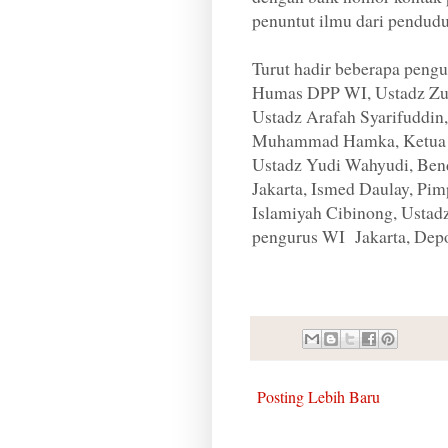
penuntut ilmu dari pendud
Turut hadir beberapa peng
Humas DPP WI, Ustadz Zu
Ustadz Arafah Syarifuddi
Muhammad Hamka, Ketua Wa
Ustadz Yudi Wahyudi, Ben
Jakarta, Ismed Daulay, Pi
Islamiyah Cibinong, Ustadz
pengurus WI Jakarta, Depo
Posting Lebih Baru