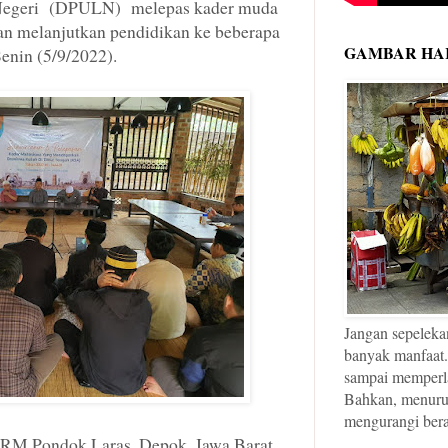
Negeri (DPULN) melepas kader muda
n melanjutkan pendidikan ke beberapa
GAMBAR HAR
enin (5/9/2022).
Jangan sepeleka
banyak manfaat.
sampai memperl
Bahkan, menurut 
mengurangi bera
i RM Pondok Laras, Depok, Jawa Barat