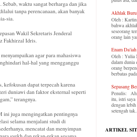
 Sebab, waktu sangat berharga dan jika
dilalui tanpa perencanaan, akan banyak
Akhlak Buru
ia-sia.
Oleh : Kartin
bahwa akhlak
seseorang te
lepasan Wakil Sekretaris Jenderal
orang lain ya
 Fakhirzal Idris.
Enam Da'iah
l menyampaikan agar para mahasiswa
Oleh : Yulia
dalam dunia
enghindari hal-hal yang mengganggu
orang berpen
berbatas pada 
, kefokusan dapat terpecah karena
Sepasang Be
teri duniawi dan faktor eksternal seperti
Penulis: Ah
gam,” terangnya.
itu, istri s
dengan lebih 
setengah tak..
 ini juga mengingatkan pentingnya
asi selama menjalani studi di
sederhanya, mencatat dan menyimpan
ARTIKEL SI
para syekh dan rekan-rekan sesama