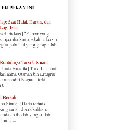
LER PEKAN INI
lap: Saat Halal, Haram, dan
Lagi Jelas
mad Firdaus | "Kamar yang
memperlihatkan apakah ia bersih
egitu pula hati yang gelap tidak
 Runtuhnya Turki Utsmani
n Junia Faradila | Turki Utsmani
 dari nama Utsman bin Ertugrul
an pendiri Negara Turki
t...
h Berkah
ina Sinaga | Harta terbaik
 yang sudah disedekahkan.
ik adalah ibadah yang sudah
lmu ter...