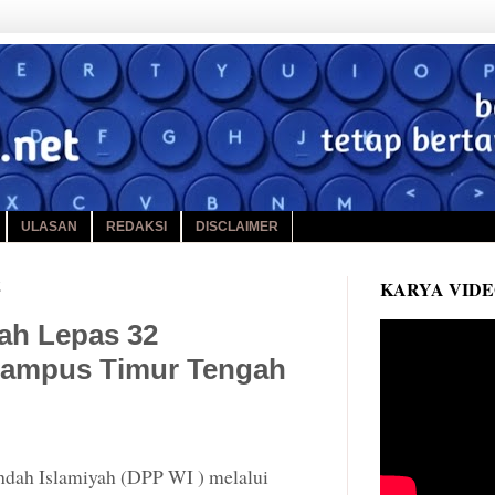
ULASAN
REDAKSI
DISCLAIMER
2
KARYA VID
ah Lepas 32
Kampus Timur Tengah
dah Islamiyah (DPP WI ) melalui