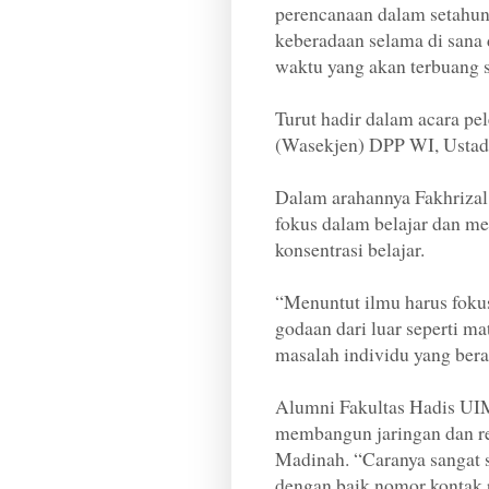
perencanaan dalam setahun.
keberadaan selama di sana 
waktu yang akan terbuang s
Turut hadir dalam acara pe
(Wasekjen) DPP WI, Ustadz
Dalam arahannya Fakhriza
fokus dalam belajar dan m
konsentrasi belajar.
“Menuntut ilmu harus fokus
godaan dari luar seperti ma
masalah individu yang bera
Alumni Fakultas Hadis UIM
membangun jaringan dan rel
Madinah. “Caranya sangat 
dengan baik nomor kontak 