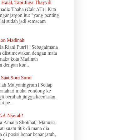
Halal, Tapi Juga Thayyib
madie Thaha (Cak AT) | Kita
ngar jargon itu: "yang penting
alal sudah jadi semacam
con Madinah
a Riani Putri | "Sebagaimana
 diistimewakan dengan mata
 maka kota Madinah
n dengan kur...
 Saat Sore Surut
ilah Mulyaningrum | Setiap
 matahari mulai condong ke
ngit berubah jingga keemasan,
ut pe...
Kok
Nyerah!
da Amalia Sholihat | Manusia
i suatu titik di mana dia
 di posisi benar-benar jatuh,
 t...