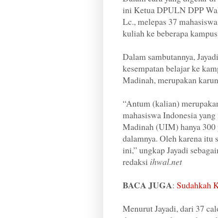
ini Ketua DPULN DPP Wahd
Lc., melepas 37 mahasiswa
kuliah ke beberapa kampus
Dalam sambutannya, Jayad
kesempatan belajar ke kam
Madinah, merupakan karuni
“Antum (kalian) merupakan 
mahasiswa Indonesia yang m
Madinah (UIM) hanya 300 y
dalamnya. Oleh karena itu 
ini,” ungkap Jayadi sebagai
redaksi
ihwal.net
BACA JUGA
:
Sudahkah K
Menurut Jayadi, dari 37 ca