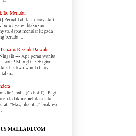
k Itu Menular
i | Pernahkah kita menyadari
 buruk yang dilakukan
rnyata dapat menular kepada
ng berada ...
 Penerus Risalah Da'wah
 Ningsih --- Apa peran wanita
 da'wah? Mungkin sebagian
dapat bahwa wanita hanya
tabia...
ndera
madie Thaha (Cak AT) | Pagi
aya mendadak memeluk sajadah
erat. “Mas, lihat itu,” bisiknya
.
TUS MAHLADI.COM