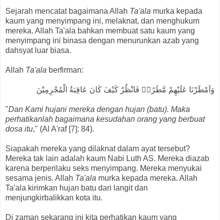
Sejarah mencatat bagaimana Allah
Ta'ala
murka kepada
kaum yang menyimpang ini, melaknat, dan menghukum
mereka. Allah Ta'ala bahkan membuat satu kaum yang
menyimpang ini binasa dengan menurunkan azab yang
dahsyat luar biasa.
Allah
Ta'ala
berfirman:
وَاَمْطَرْنَا عَلَيْهِمْ مَّطَرًاۗ فَانْظُرْ كَيْفَ كَانَ عَاقِبَةُ الْمُجْرِمِيْنَ
"
Dan Kami hujani mereka dengan hujan (batu). Maka
perhatikanlah bagaimana kesudahan orang yang berbuat
dosa itu
," (Al A'raf [7]: 84).
Siapakah mereka yang dilaknat dalam ayat tersebut?
Mereka tak lain adalah kaum Nabi Luth AS. Mereka diazab
karena berperilaku seks menyimpang. Mereka menyukai
sesama jenis. Allah
Ta'ala
murka kepada mereka. Allah
Ta'ala kirimkan hujan batu dari langit dan
menjungkirbalikkan kota itu.
Di zaman sekarang ini kita perhatikan kaum yang